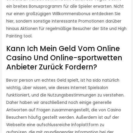
ein breites Bonusprogramm für alle Spieler erwarten. Nicht
nur einen großzügigen Willkommensbonus entdecken Sie
hier, sondern sonstige interessante Promotionen darüber
hinaus Aktionen für regelmäßige Besucher der Site und High
Painting tool.
Kann Ich Mein Geld Vom Online
Casino Und Online-sportwetten
Anbieter Zurück Fordern?
Bevor person um echtes Geld spielt, ist ha sido natürlich
wichtig, über wissen, wie dieses Internet Spielsalon
funktioniert, und die Nutzungsbestimmungen zu verstehen.
Daher haben wir anschließend noch einige generelle
Antworten auf Fragen zusammengestellt, die von Casino
Besuchern häufig gestellt werden. Außerdem ist auf der
Webseite eine aufschlussreiche Infoplattform zu
aufspüren, die mit grundlegender Information bei der