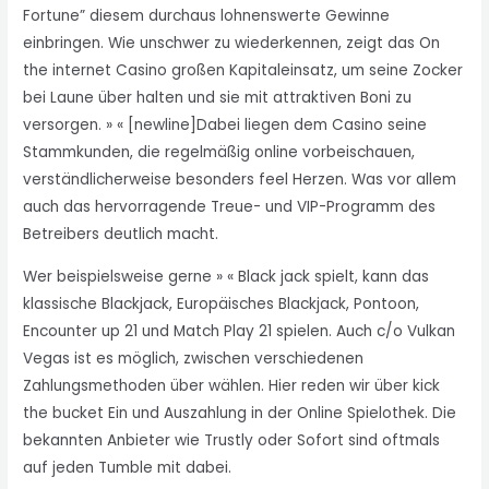
Fortune” diesem durchaus lohnenswerte Gewinne
einbringen. Wie unschwer zu wiederkennen, zeigt das On
the internet Casino großen Kapitaleinsatz, um seine Zocker
bei Laune über halten und sie mit attraktiven Boni zu
versorgen. » « [newline]Dabei liegen dem Casino seine
Stammkunden, die regelmäßig online vorbeischauen,
verständlicherweise besonders feel Herzen. Was vor allem
auch das hervorragende Treue- und VIP-Programm des
Betreibers deutlich macht.
Wer beispielsweise gerne » « Black jack spielt, kann das
klassische Blackjack, Europäisches Blackjack, Pontoon,
Encounter up 21 und Match Play 21 spielen. Auch c/o Vulkan
Vegas ist es möglich, zwischen verschiedenen
Zahlungsmethoden über wählen. Hier reden wir über kick
the bucket Ein und Auszahlung in der Online Spielothek. Die
bekannten Anbieter wie Trustly oder Sofort sind oftmals
auf jeden Tumble mit dabei.