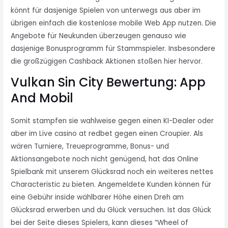
könnt für dasjenige Spielen von unterwegs aus aber im
übrigen einfach die kostenlose mobile Web App nutzen. Die
Angebote für Neukunden überzeugen genauso wie
dasjenige Bonusprogramm für Stammspieler. Insbesondere
die großzügigen Cashback Aktionen stoßen hier hervor.
Vulkan Sin City Bewertung: App
And Mobil
Somit stampfen sie wahlweise gegen einen KI-Dealer oder
aber im Live casino at redbet gegen einen Croupier. Als
wären Turniere, Treueprogramme, Bonus- und
Aktionsangebote noch nicht genügend, hat das Online
Spielbank mit unserem Glücksrad noch ein weiteres nettes
Characteristic zu bieten. Angemeldete Kunden können für
eine Gebühr inside wählbarer Höhe einen Dreh am
Glücksrad erwerben und du Glück versuchen. Ist das Glück
bei der Seite dieses Spielers, kann dieses “Wheel of