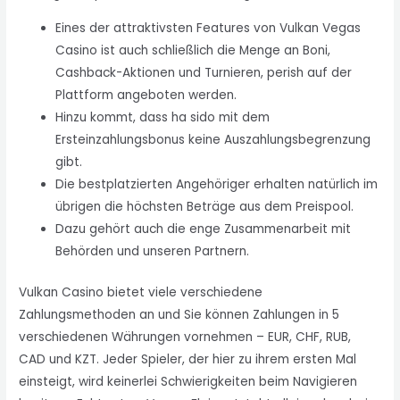
Eines der attraktivsten Features von Vulkan Vegas
Casino ist auch schließlich die Menge an Boni,
Cashback-Aktionen und Turnieren, perish auf der
Plattform angeboten werden.
Hinzu kommt, dass ha sido mit dem
Ersteinzahlungsbonus keine Auszahlungsbegrenzung
gibt.
Die bestplatzierten Angehöriger erhalten natürlich im
übrigen die höchsten Beträge aus dem Preispool.
Dazu gehört auch die enge Zusammenarbeit mit
Behörden und unseren Partnern.
Vulkan Casino bietet viele verschiedene
Zahlungsmethoden an und Sie können Zahlungen in 5
verschiedenen Währungen vornehmen – EUR, CHF, RUB,
CAD und KZT. Jeder Spieler, der hier zu ihrem ersten Mal
einsteigt, wird keinerlei Schwierigkeiten beim Navigieren