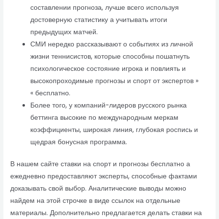
составлении прогноза, лучше всего используя
достоверную статистику а учитывать итоги
предыдущих матчей.
СМИ нередко рассказывают о событиях из личной
жизни теннисистов, которые способны пошатнуть
психологическое состояние игрока и повлиять и
высокопроходимые прогнозы и спорт от экспертов »
« бесплатно.
Более того, у компаний-лидеров русского рынка
беттинга высокие по международным меркам
коэффициенты, широкая линия, глубокая роспись и
щедрая бонусная программа.
В нашем сайте ставки на спорт и прогнозы бесплатно а
ежедневно предоставляют эксперты, способные фактами
доказывать свой выбор. Аналитические выводы можно
найдем на этой строчке в виде ссылок на отдельные
материалы. Дополнительно предлагается делать ставки на