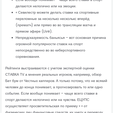
делаются нелогично или на эмоции.
« Севилестр можете делать ставки на спортивные
переломные за несколько несколькс вперёд
(прематч) или прямо во во трансляции матча и
прямом эфире (Live).
Непредсказуемость баньясья – вот основная причина
огромной популярности ставок на спорт
непосредственно во во киберспортивного
соревнования.
Рейтинги выстраиваются с учетом экспертной оценки
СТАВКА TV а мнения реальных игроков, например, обзор
Бет бум от Честных капперов. А только потому, что не всякий
человек до конца понимает, а прогнозировать то или одно
событие. Если вообще понимает – чаще всего ставки в
спорт делаются нелогично или на чувства. ЕЦУПС
осуществляет просветительская по приему » « от
физических лиц финансовые средств, их учету и переводу