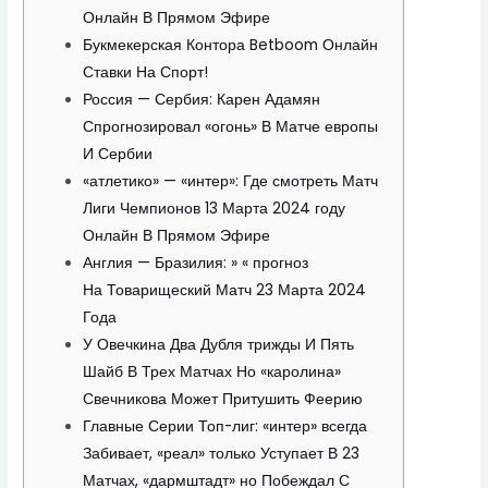
Онлайн В Прямом Эфире
Букмекерская Контора Betboom Онлайн
Ставки На Спорт!
Россия — Сербия: Карен Адамян
Спрогнозировал «огонь» В Матче европы
И Сербии
«атлетико» — «интер»: Где смотреть Матч
Лиги Чемпионов 13 Марта 2024 году
Онлайн В Прямом Эфире
Англия — Бразилия: » « прогноз
На Товарищеский Матч 23 Марта 2024
Года
У Овечкина Два Дубля трижды И Пять
Шайб В Трех Матчах Но «каролина»
Свечникова Может Притушить Феерию
Главные Серии Топ-лиг: «интер» всегда
Забивает, «реал» только Уступает В 23
Матчах, «дармштадт» но Побеждал С