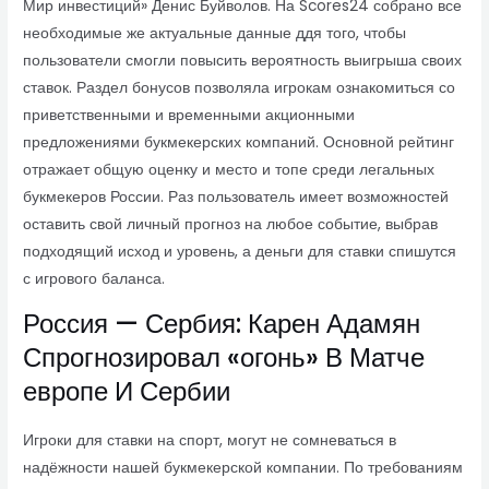
Мир инвестиций» Денис Буйволов. На Scores24 собрано все
необходимые же актуальные данные ддя того, чтобы
пользователи смогли повысить вероятность выигрыша своих
ставок. Раздел бонусов позволяла игрокам ознакомиться со
приветственными и временными акционными
предложениями букмекерских компаний. Основной рейтинг
отражает общую оценку и место и топе среди легальных
букмекеров России. Раз пользователь имеет возможностей
оставить свой личный прогноз на любое событие, выбрав
подходящий исход и уровень, а деньги для ставки спишутся
с игрового баланса.
Россия — Сербия: Карен Адамян
Спрогнозировал «огонь» В Матче
европе И Сербии
Игроки для ставки на спорт, могут не сомневаться в
надёжности нашей букмекерской компании. По требованиям