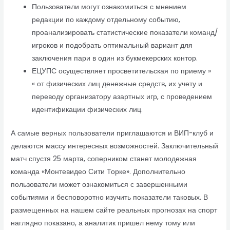
Пользователи могут ознакомиться с мнением
редакции по каждому отдельному событию,
проанализировать статистические показатели команд/
игроков и подобрать оптимальный вариант для
заключения пари в один из букмекерских контор.
ЕЦУПС осуществляет просветительская по приему »
« от физических лиц денежные средств, их учету и
переводу организатору азартных игр, с проведением
идентификации физических лиц.
А самые верных пользователи приглашаются и ВИП-клуб и
делаются массу интересных возможностей. Заключительный
матч спустя 25 марта, соперником станет молодежная
команда «Монтевидео Сити Торке». Дополнительно
пользователи может ознакомиться с завершенными
событиями и бесповоротно изучить показатели таковых. В
размещенных на нашем сайте реальных прогнозах на спорт
наглядно показано, а аналитик пришел нему тому или