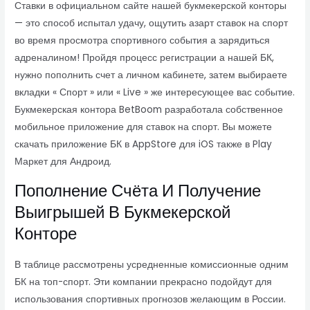
Ставки в официальном сайте нашей букмекерской конторы
— это способ испытал удачу, ощутить азарт ставок на спорт
во время просмотра спортивного события а зарядиться
адреналином! Пройдя процесс регистрации а нашей БК,
нужно пополнить счет а личном кабинете, затем выбираете
вкладки « Спорт » или « Live » же интересующее вас событие.
Букмекерская контора BetBoom разработала собственное
мобильное приложение для ставок на спорт. Вы можете
скачать приложение БК в AppStore для iOS также в Play
Маркет для Андроид.
Пополнение Счёта И Получение
Выигрышей В Букмекерской
Конторе
В таблице рассмотрены усредненные комиссионные одним
БК на топ-спорт. Эти компании прекрасно подойдут для
использования спортивных прогнозов желающим в России.