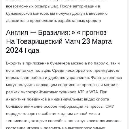
всевозможных розыгрышах. После авторизации в
букмекерской конторе, вы получат доступ к внесению
депозитов и предположить заработанных средств.
Англия — Бразилия: » « прогноз
На Товарищеский Матч 23 Марта
2024 Года
Входить в приложение букмекера можно а по паролю, так и
по отпечаткам пальцев. Среди некоторых его преимуществ
нормальная работа и удобство управления. Фанаты тенниса
могут получить желающим спортивные прогнозы и матчи в
рамках высокорейтинговых турниров ATP и WTA. При
аналитике поединков а индивидуальных видах спорта
большое внимание особое информации из прессы. СМИ
нередко говорят о событиях одним личной жизни
теннисистов, которые способны пошатнуть психологическое
состояние игрока и повлиять на высокопроходимые