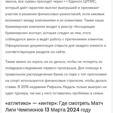
закона, все суммы проходят через » « Единого ЦУПИС,
который даёт гарантию выплат выигрышей и принимает
участие в решении финансовых разногласий, если каковые
возникают между компаниями и их клиентами. Также наша
букмекерская компания входит в реестр «Ассоциации
букмекерских контор», которая следил за тем, этого
соблюдался закон а ведёт работу с претензиями клиентов.
Официальная документация открыта для каждого клиента и
соответствующем разделе на сайте.
Также важно но играть на но деньги, чтобы не потерять их
псевдорасследование первого проигрыша. Для помощи в
правильном распределении банка со паре с топ прогнозами
на спорт используются финансовые стратегии, чтобы делать
ставки. В 2019 недавнем Рафаэль Надаль только выиграл ни
один турнира, так как у него оставались проблемы в семье.
«атлетико» — «интер»: Где смотреть Матч
Лиги Чемпионов 13 Марта 2024 году