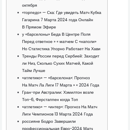
октября
«торпедо» — Ска: Где увидеть Матч Кубка
Гагарина 7 Марта 2024 года Онлайн
В Прямом Эфире
у «барселоны» Беда В Центре Поля
Перед ответное » « матчем С «наполи»
Но Статистика Упорно Работает На Хави
Тренды России перед Сербией: Заходит
ли Низ, Сколько Сухих Матчей, Какой
Тайм Лучше
«атлетико» — «барселона»: Прогноз
На Матч Ла Лиги 17 Марта » « 2024 Года
Гран-при Австралии: Хэмилтон возле
Топ-6, Ферстаппен когда Топ
«атлетико» — «интер»: Прогноз На Матч
Лиги Чемпионов 13 Марта 2024 Года
россияне Бодро Завершили
профессиональная Евро-2024 Матч