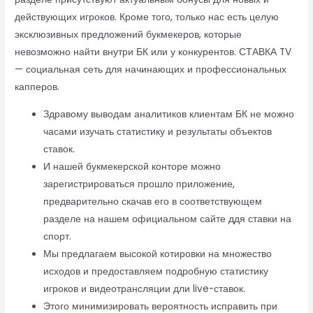
действующих игроков. Кроме того, только нас есть целую
эксклюзивных предложений букмекеров, которые
невозможно найти внутри БК или у конкурентов. СТАВКА TV
— социальная сеть для начинающих и профессиональных
капперов.
Здравому выводам аналитиков клиентам БК не можно
часами изучать статистику и результаты объектов
ставок.
И нашей букмекерской конторе можно
зарегистрироваться прошло приложение,
предварительно скачав его в соответствующем
разделе на нашем официальном сайте ддя ставки на
спорт.
Мы предлагаем высокой котировки на множество
исходов и предоставляем подробную статистику
игроков и видеотрансляции дли live-ставок.
Этого минимизировать вероятность исправить при