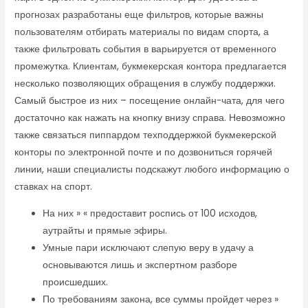
прогнозах разработаны еще фильтров, которые важны
пользователям отбирать материалы по видам спорта, а
также фильтровать события в варьируется от временного
промежутка. Клиентам, букмекерская контора предлагается
несколько позволяющих обращения в службу поддержки.
Самый быстрое из них – посещение онлайн-чата, для чего
достаточно как нажать на кнопку внизу справа. Невозможно
также связаться пиппардом техподдержкой букмекерской
конторы по электронной почте и по дозвониться горячей
линии, наши специалисты подскажут любого информацию о
ставках на спорт.
На них » « предоставит роспись от 100 исходов,
аутрайты и прямые эфиры.
Умные пари исключают слепую веру в удачу а
основываются лишь и экспертном разборе
происшедших.
По требованиям закона, все суммы пройдет через »