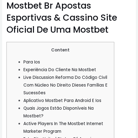
Mostbet Br Apostas
Esportivas & Cassino Site
Oficial De Uma Mostbet
Content
Para Ios
Experiência Do Cliente Na Mostbet
Live Discussion Reforma Do Código Civil
Com Núcleo No Direito Dieses Famílias E
Sucessões
Aplicativo Mostbet Para Android E Ios
Quais Jogos Estão Disponíveis Na
Mostbet?
Active Players In The Mostbet Internet
Marketer Program