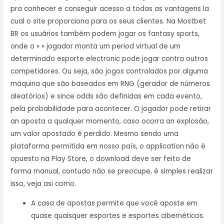
pra conhecer e conseguir acesso a todas as vantagens la
cual o site proporciona para os seus clientes. Na Mostbet
BR os usuários também podem jogar os fantasy sports,
onde o » « jogador monta um period virtual de um
determinado esporte electronic pode jogar contra outros
competidores. Ou seja, são jogos controlados por alguma
máquina que são baseados em RNG (gerador de números
aleatórios) e since odds são definidas em cada evento,
pela probabilidade para acontecer. O jogador pode retirar
an aposta a qualquer momento, caso ocorra an explosão,
um valor apostado é perdido. Mesmo sendo uma
plataforma permitida em nosso país, o application não é
opuesto na Play Store, o download deve ser feito de
forma manual, contudo não se preocupe, é simples realizar
isso, veja asi como.
A casa de apostas permite que você aposte em
quase quaisquer esportes e esportes cibernéticos.