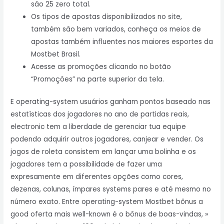
são 25 zero total.
Os tipos de apostas disponibilizados no site,
também são bem variados, conheça os meios de
apostas também influentes nos maiores esportes da
Mostbet Brasil.
Acesse as promoções clicando no botão
“Promoções” na parte superior da tela.
E operating-system usuários ganham pontos baseado nas
estatísticas dos jogadores no ano de partidas reais,
electronic tem a liberdade de gerenciar tua equipe
podendo adquirir outros jogadores, canjear e vender. Os
jogos de roleta consistem em lançar uma bolinha e os
jogadores tem a possibilidade de fazer uma
expresamente em diferentes opções como cores,
dezenas, colunas, ímpares systems pares e até mesmo no
número exato. Entre operating-system Mostbet bônus a
good oferta mais well-known é o bônus de boas-vindas, »