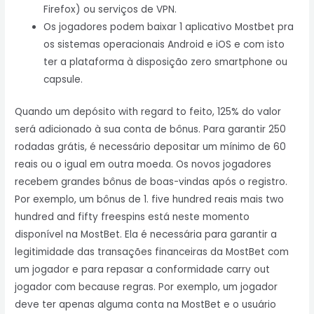
Firefox) ou serviços de VPN.
Os jogadores podem baixar 1 aplicativo Mostbet pra
os sistemas operacionais Android e iOS e com isto
ter a plataforma à disposição zero smartphone ou
capsule.
Quando um depósito with regard to feito, 125% do valor
será adicionado à sua conta de bônus. Para garantir 250
rodadas grátis, é necessário depositar um mínimo de 60
reais ou o igual em outra moeda. Os novos jogadores
recebem grandes bônus de boas-vindas após o registro.
Por exemplo, um bônus de 1. five hundred reais mais two
hundred and fifty freespins está neste momento
disponível na MostBet. Ela é necessária para garantir a
legitimidade das transações financeiras da MostBet com
um jogador e para repasar a conformidade carry out
jogador com because regras. Por exemplo, um jogador
deve ter apenas alguma conta na MostBet e o usuário