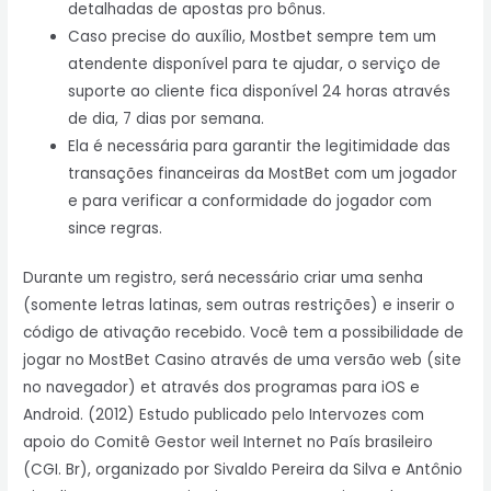
detalhadas de apostas pro bônus.
Caso precise do auxílio, Mostbet sempre tem um
atendente disponível para te ajudar, o serviço de
suporte ao cliente fica disponível 24 horas através
de dia, 7 dias por semana.
Ela é necessária para garantir the legitimidade das
transações financeiras da MostBet com um jogador
e para verificar a conformidade do jogador com
since regras.
Durante um registro, será necessário criar uma senha
(somente letras latinas, sem outras restrições) e inserir o
código de ativação recebido. Você tem a possibilidade de
jogar no MostBet Casino através de uma versão web (site
no navegador) et através dos programas para iOS e
Android. (2012) Estudo publicado pelo Intervozes com
apoio do Comitê Gestor weil Internet no País brasileiro
(CGI. Br), organizado por Sivaldo Pereira da Silva e Antônio