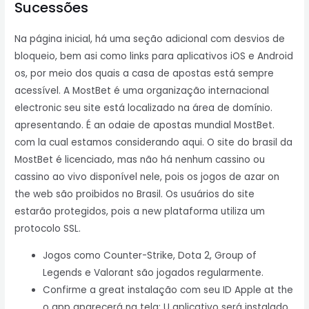
Sucessões
Na página inicial, há uma seção adicional com desvios de
bloqueio, bem asi como links para aplicativos iOS e Android
os, por meio dos quais a casa de apostas está sempre
acessível. A MostBet é uma organização internacional
electronic seu site está localizado na área de domínio.
apresentando. É an odaie de apostas mundial MostBet.
com la cual estamos considerando aqui. O site do brasil da
MostBet é licenciado, mas não há nenhum cassino ou
cassino ao vivo disponível nele, pois os jogos de azar on
the web são proibidos no Brasil. Os usuários do site
estarão protegidos, pois a new plataforma utiliza um
protocolo SSL.
Jogos como Counter-Strike, Dota 2, Group of
Legends e Valorant são jogados regularmente.
Confirme a great instalação com seu ID Apple at the
o app aparecerá na tela; U aplicativo será instalado.