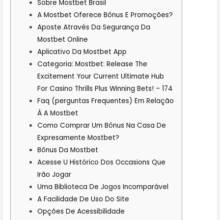
Sobre Mostbet Brasil
A Mostbet Oferece Bônus E Promoções?
Aposte Através Da Segurança Da
Mostbet Online
Aplicativo Da Mostbet App
Categoria: Mostbet: Release The
Excitement Your Current Ultimate Hub
For Casino Thrills Plus Winning Bets! – 174
Faq (perguntas Frequentes) Em Relação
À A Mostbet
Como Comprar Um Bônus Na Casa De
Expresamente Mostbet?
Bônus Da Mostbet
Acesse U Histórico Dos Occasions Que
Irão Jogar
Uma Biblioteca De Jogos Incomparável
A Facilidade De Uso Do Site
Opções De Acessibilidade