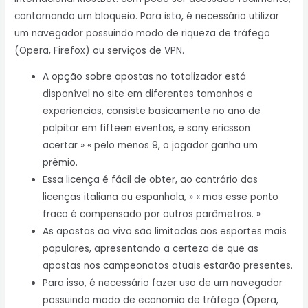
contornando um bloqueio. Para isto, é necessário utilizar
um navegador possuindo modo de riqueza de tráfego
(Opera, Firefox) ou serviços de VPN.
A opção sobre apostas no totalizador está
disponível no site em diferentes tamanhos e
experiencias, consiste basicamente no ano de
palpitar em fifteen eventos, e sony ericsson
acertar » « pelo menos 9, o jogador ganha um
prêmio.
Essa licença é fácil de obter, ao contrário das
licenças italiana ou espanhola, » « mas esse ponto
fraco é compensado por outros parâmetros. »
As apostas ao vivo são limitadas aos esportes mais
populares, apresentando a certeza de que as
apostas nos campeonatos atuais estarão presentes.
Para isso, é necessário fazer uso de um navegador
possuindo modo de economia de tráfego (Opera,