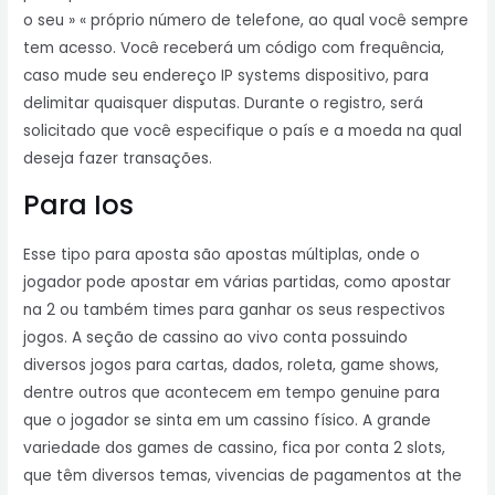
o seu » « próprio número de telefone, ao qual você sempre
tem acesso. Você receberá um código com frequência,
caso mude seu endereço IP systems dispositivo, para
delimitar quaisquer disputas. Durante o registro, será
solicitado que você especifique o país e a moeda na qual
deseja fazer transações.
Para Ios
Esse tipo para aposta são apostas múltiplas, onde o
jogador pode apostar em várias partidas, como apostar
na 2 ou também times para ganhar os seus respectivos
jogos. A seção de cassino ao vivo conta possuindo
diversos jogos para cartas, dados, roleta, game shows,
dentre outros que acontecem em tempo genuine para
que o jogador se sinta em um cassino físico. A grande
variedade dos games de cassino, fica por conta 2 slots,
que têm diversos temas, vivencias de pagamentos at the