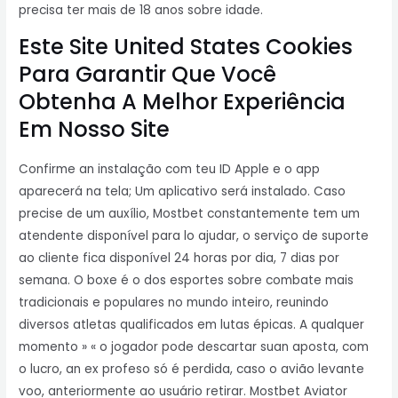
precisa ter mais de 18 anos sobre idade.
Este Site United States Cookies
Para Garantir Que Você
Obtenha A Melhor Experiência
Em Nosso Site
Confirme an instalação com teu ID Apple e o app
aparecerá na tela; Um aplicativo será instalado. Caso
precise de um auxílio, Mostbet constantemente tem um
atendente disponível para lo ajudar, o serviço de suporte
ao cliente fica disponível 24 horas por dia, 7 dias por
semana. O boxe é o dos esportes sobre combate mais
tradicionais e populares no mundo inteiro, reunindo
diversos atletas qualificados em lutas épicas. A qualquer
momento » « o jogador pode descartar suan aposta, com
o lucro, an ex profeso só é perdida, caso o avião levante
voo, anteriormente ao usuário retirar. Mostbet Aviator