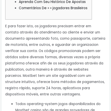
Aprenda Com Seu Histórico De Apostas
Comentários De » « jogadores Brasileiros
E para fazer isto, os jogadores precisam entrar em
contato através do atendimento ao cliente e enviar um
documento apresentando foto, como passaporte, carteira
de motorista, entre outros, e aguardar an organizacion
verificar sua conta. Os códigos promocionais podem ser
obtidos sobre diversas formas, diversas vezes a própria
plataforma oferece afin de os seus jogadores através da
publication, outra maneira é através de websites
parceiros. Mostbet tem um site agradável com um
structure intuitivo, oferece bons métodos de pagamentos,
registro rápido, suporte 24 horas, aplicativos para
dispositivos móveis, entre outras vantagens.
Todos operating-system jogos disponibilizados do
Mostbet casino são de grandes provedores de