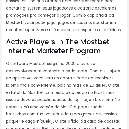
cassino on-line que oferece bem entretenimento para
operating-system seus jogadores electronic excelentes
promoções pra começar a jogar. Com o app oficial da
Mostbet, você pode jogar jogos de cassino, apostar em
eventos esportivos e até mesmo em esportes eletrônicos.
Active Players In The Mostbet
Internet Marketer Program
O software Mostbet surgiu na 2009 e está se
desenvolvendo ativamente a cada recto. Com a » « ajuda
do aplicativo, você terá an oportunidade de escolher u
idioma mais conveniente, pois há mais de 20 deles. O site
estatal da MostBet. com está bloqueado no Brasil, mas
isso se deve às peculiaridades da legislação brasileira. No
entanto, há uma versão da MostBet para usuários
brasileiros com fun??o reduzida (sem games de cassino,
pôquer e caça-níqueis). O site oficial da casa de apostas
internacional MostBet. com pode ser acessado facilmente,