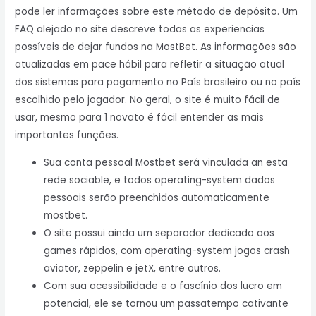
pode ler informações sobre este método de depósito. Um
FAQ alejado no site descreve todas as experiencias
possíveis de dejar fundos na MostBet. As informações são
atualizadas em pace hábil para refletir a situação atual
dos sistemas para pagamento no País brasileiro ou no país
escolhido pelo jogador. No geral, o site é muito fácil de
usar, mesmo para 1 novato é fácil entender as mais
importantes funções.
Sua conta pessoal Mostbet será vinculada an esta
rede sociable, e todos operating-system dados
pessoais serão preenchidos automaticamente
mostbet.
O site possui ainda um separador dedicado aos
games rápidos, com operating-system jogos crash
aviator, zeppelin e jetX, entre outros.
Com sua acessibilidade e o fascínio dos lucro em
potencial, ele se tornou um passatempo cativante