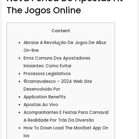
The Jogos Online
Content
Abrace A Revolução De Jogos De Albur
On-line
Erros Comuns Dos Apostadores
Iniciantes: Como Evitar
Processos Legislativos
©carnavalesco – 2024 Web Site
Desenvolvido Por
Application Benefits
Apostas Ao Vivo
Acompanhantes E Festas Para Carnaval:
A Realidade Por Trás Da Diversão
How To Down Load The Mostbet App On
Ios