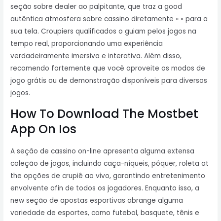
seção sobre dealer ao palpitante, que traz a good
autêntica atmosfera sobre cassino diretamente » « para a
sua tela. Croupiers qualificados o guiam pelos jogos na
tempo real, proporcionando uma experiência
verdadeiramente imersiva e interativa. Além disso,
recomendo fortemente que você aproveite os modos de
jogo grátis ou de demonstração disponíveis para diversos
jogos.
How To Download The Mostbet
App On Ios
A seção de cassino on-line apresenta alguma extensa
coleção de jogos, incluindo caça-níqueis, pôquer, roleta at
the opções de crupiê ao vivo, garantindo entretenimento
envolvente afin de todos os jogadores. Enquanto isso, a
new seção de apostas esportivas abrange alguma
variedade de esportes, como futebol, basquete, tênis e