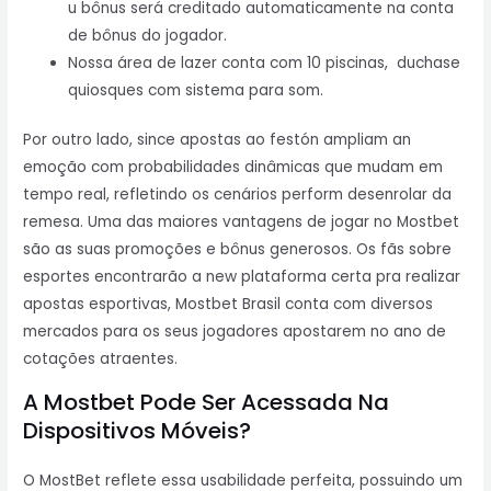
u bônus será creditado automaticamente na conta
de bônus do jogador.
Nossa área de lazer conta com 10 piscinas, duchase
quiosques com sistema para som.
Por outro lado, since apostas ao festón ampliam an
emoção com probabilidades dinâmicas que mudam em
tempo real, refletindo os cenários perform desenrolar da
remesa. Uma das maiores vantagens de jogar no Mostbet
são as suas promoções e bônus generosos. Os fãs sobre
esportes encontrarão a new plataforma certa pra realizar
apostas esportivas, Mostbet Brasil conta com diversos
mercados para os seus jogadores apostarem no ano de
cotações atraentes.
A Mostbet Pode Ser Acessada Na
Dispositivos Móveis?
O MostBet reflete essa usabilidade perfeita, possuindo um