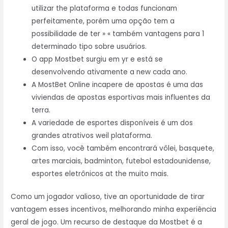
utilizar the plataforma e todas funcionam
perfeitamente, porém uma opção tem a
possibilidade de ter » « também vantagens para 1
determinado tipo sobre usuários.
O app Mostbet surgiu em yr e está se
desenvolvendo ativamente a new cada ano.
A MostBet Online incapere de apostas é uma das
viviendas de apostas esportivas mais influentes da
terra.
A variedade de esportes disponíveis é um dos
grandes atrativos weil plataforma.
Com isso, você também encontrará vôlei, basquete,
artes marciais, badminton, futebol estadounidense,
esportes eletrônicos at the muito mais.
Como um jogador valioso, tive an oportunidade de tirar
vantagem esses incentivos, melhorando minha experiência
geral de jogo. Um recurso de destaque da Mostbet é a