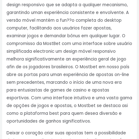
design responsivo que se adapta a qualquer mecanismo,
garantindo uman experiência consistente e envolvente. A
versão móvel mantém a fun??o completa do desktop
computer, facilitando aos usuários fazer apostas,
examinar jogos e demandar bônus em qualquer lugar. O
compromisso da MostBet com uma interface sobre usuário
simplificada electronic um design móvel responsivo
melhora significativamente an experiência geral de jogo
afin de os jogadores brasileiros. O Mostbet em nosso país
abre as portas para uman experiência de apostas on-line
sem precedentes, marcando o início de uma nova era
para entusiastas de games de casino e apostas
esportivas. Com uma interface intuitiva e uma vasta gama
de opções de jogos e apostas, o Mostbet se destaca asi
como a plataforma best para quem desea diversão e
oportunidades de ganhos significativos.
Deixar o coração criar suas apostas tem a possibilidade