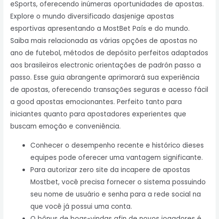
eSports, oferecendo inúmeras oportunidades de apostas.
Explore o mundo diversificado dasjenige apostas
esportivas apresentando a MostBet País e do mundo.
Saiba mais relacionada as várias opções de apostas no
ano de futebol, métodos de depósito perfeitos adaptados
aos brasileiros electronic orientações de padrón passo a
passo. Esse guia abrangente aprimorará sua experiência
de apostas, oferecendo transações seguras e acesso fácil
a good apostas emocionantes. Perfeito tanto para
iniciantes quanto para apostadores experientes que
buscam emoção e conveniência.
Conhecer o desempenho recente e histórico dieses
equipes pode oferecer uma vantagem significante.
Para autorizar zero site da incapere de apostas
Mostbet, você precisa fornecer o sistema possuindo
seu nome de usuário e senha para a rede social na
que você já possui uma conta.
O bônus de boas-vindas afin de novos jogadores é