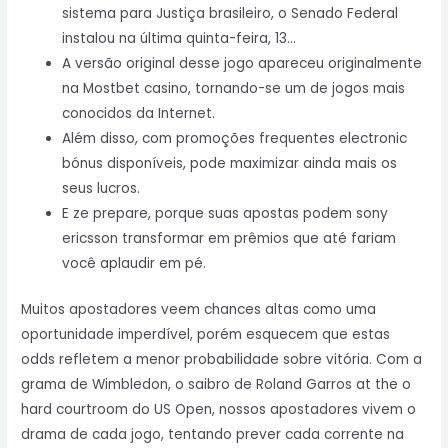
sistema para Justiça brasileiro, o Senado Federal
instalou na última quinta-feira, 13…
A versão original desse jogo apareceu originalmente
na Mostbet casino, tornando-se um de jogos mais
conocidos da Internet.
Além disso, com promoções frequentes electronic
bónus disponíveis, pode maximizar ainda mais os
seus lucros.
E ze prepare, porque suas apostas podem sony
ericsson transformar em prêmios que até fariam
você aplaudir em pé.
Muitos apostadores veem chances altas como uma
oportunidade imperdível, porém esquecem que estas
odds refletem a menor probabilidade sobre vitória. Com a
grama de Wimbledon, o saibro de Roland Garros at the o
hard courtroom do US Open, nossos apostadores vivem o
drama de cada jogo, tentando prever cada corrente na