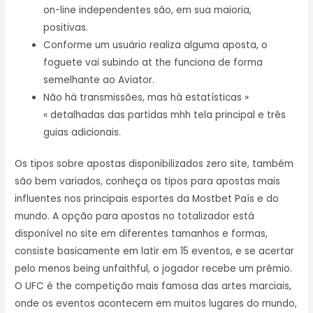
on-line independentes são, em sua maioria,
positivas.
Conforme um usuário realiza alguma aposta, o
foguete vai subindo at the funciona de forma
semelhante ao Aviator.
Não há transmissões, mas há estatísticas »
« detalhadas das partidas mhh tela principal e três
guias adicionais.
Os tipos sobre apostas disponibilizados zero site, também
são bem variados, conheça os tipos para apostas mais
influentes nos principais esportes da Mostbet País e do
mundo. A opção para apostas no totalizador está
disponível no site em diferentes tamanhos e formas,
consiste basicamente em latir em 15 eventos, e se acertar
pelo menos being unfaithful, o jogador recebe um prêmio.
O UFC é the competição mais famosa das artes marciais,
onde os eventos acontecem em muitos lugares do mundo,